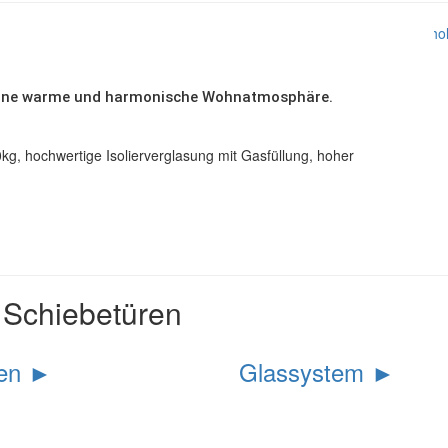
ür eine warme und harmonische Wohnatmosphäre.
g, hochwertige Isolierverglasung mit Gasfüllung, hoher
r Schiebetüren
en ►
Glassystem ►