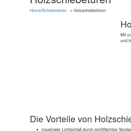
Home
/
Schiebetüren
»
Holzschiebetüren
Ho
Mit u
und b
Die Vorteile von Holzschi
maximaler Lichteinfall durch großflächige Vergl