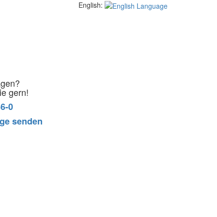
English:
agen?
ie gern!
66-0
age senden